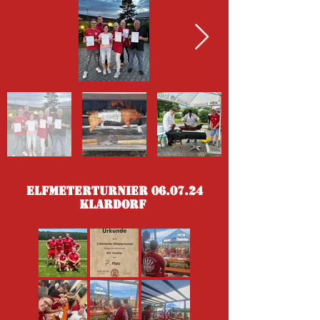
Elfmeterturnier 06.07.24
Klardorf