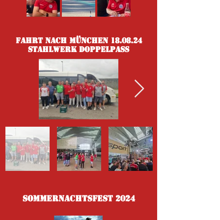
Fahrt nach München 18.08.24
Stahlwerk Doppelpass
Sommernachtsfest 2024