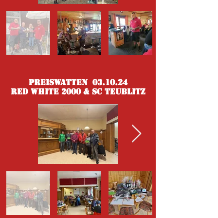
Preiswatten 03.10.24
Red White 2000 & SC Teublitz