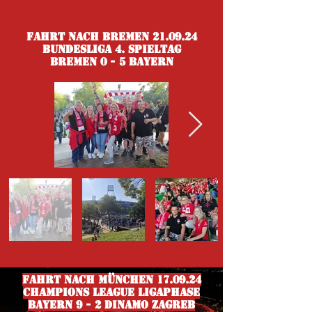
Fahrt nach Bremen 21.09.24
Bundesliga 4. Spieltag
Bremen 0 - 5 Bayern
Fahrt nach München 17.09.24
Champions League Ligaphase
Bayern 9 - 2 Dinamo Zagreb